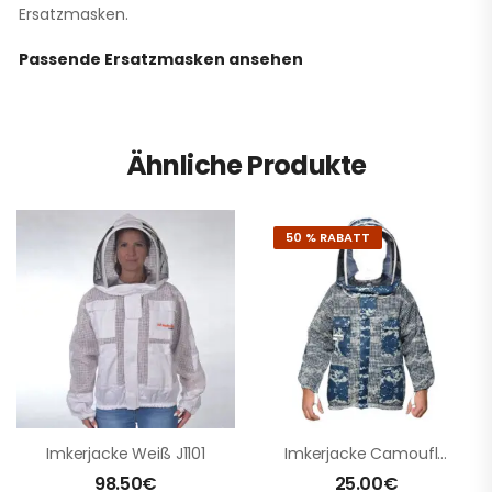
Ersatzmasken.
Passende Ersatzmasken ansehen
Ähnliche Produkte
50 % RABATT
Imkerjacke Weiß J1101
Imkerjacke Camouflage Blau J1102
98.50
€
25.00
€