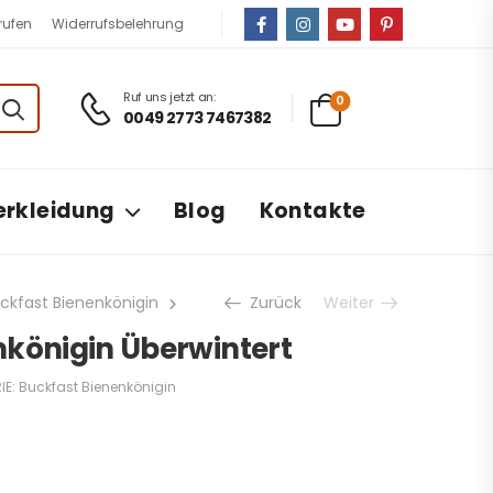
rufen
Widerrufsbelehrung
Kunstschwarm Versand, Garantie und Rek
Ruf uns jetzt an:
0
0049 2773 7467382
erkleidung
Blog
Kontakte
ckfast Bienenkönigin
Buckfast Bienenkönigin Überwintert
Zurück
Weiter
nkönigin Überwintert
IE:
Buckfast Bienenkönigin