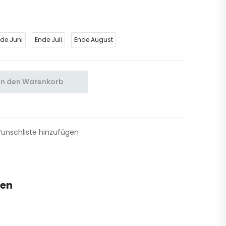
de Juni
Ende Juli
Ende August
In den Warenkorb
unschliste hinzufügen
nen