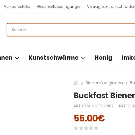
Verkaufsstellen
Geschäftsbedingungen
Vertrag elektronisch wider
nnen
Kunstschwärme
Honig
Imk
BienenKöniginnen
Bu
Buckfast Biene
ARTIKELNUMMER:
K2107
KATEGOR
55.00
€